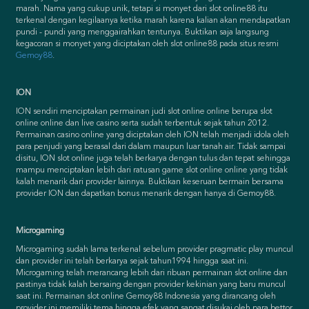
marah. Nama yang cukup unik, tetapi si monyet dari slot online88 itu
terkenal dengan kegilaanya ketika marah karena kalian akan mendapatkan
pundi - pundi yang menggairahkan tentunya. Buktikan saja langsung
kegacoran si monyet yang diciptakan oleh slot online88 pada situs resmi
Gemoy88
.
ION
ION sendiri menciptakan permainan judi slot online online berupa slot
online online dan live casino serta sudah terbentuk sejak tahun 2012.
Permainan casino online yang diciptakan oleh ION telah menjadi idola oleh
para penjudi yang berasal dari dalam maupun luar tanah air. Tidak sampai
disitu, ION slot online juga telah berkarya dengan tulus dan tepat sehingga
mampu menciptakan lebih dari ratusan game slot online online yang tidak
kalah menarik dari provider lainnya. Buktikan keseruan bermain bersama
provider ION dan dapatkan bonus menarik dengan hanya di Gemoy88.
Microgaming
Microgaming sudah lama terkenal sebelum provider pragmatic play muncul
dan provider ini telah berkarya sejak tahun1994 hingga saat ini.
Microgaming telah merancang lebih dari ribuan permainan slot online dan
pastinya tidak kalah bersaing dengan provider kekinian yang baru muncul
saat ini. Permainan slot online Gemoy88 Indonesia yang dirancang oleh
provider ini memiliki tema hingga efek yang sangat disukai oleh para bettor