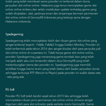
itulah yang telah membuat nama provider ini terkenal dalam dunia
perjudian slot online online. Habanero juga terus menciptakan game slot
online online terbaru dan selalu melakukan update terhadap game yang
sudah diciptakan. Jadi, pastinya aman dan terpercaya bermain permainan
slot online online di Gemoy88 Indonesia yang bekerja sama dengan
Habanero indonesia.
Spadegaming
Spadegaming telah menciptakan lebih dari ribuan game slot online yang
sangat terkenal seperti : Fafafa, Fafafa2 hingga Golden Monkey. Provider ini
telah terbentuk pada tahun 2016 dan sangat disukai oleh para penyuka judi
slot online online di nusantara ini. Tidak hanya game slot online online,
provider Spedegaming juga merancang game tembak ikan yang telah
menjadi salah satu icon tersendiri dalam situs Gemoy88 yang telah
melambungkan nama dari provider ini. Spadegaming juga memiliki
sertifikat hingga lisensi resmi yang telah diakui oleh badan perjudian dunia
sehingga tentunya RTP (Return to Player) pada provider ini sudah diatas rata
- rata yang ada.
PG Soft
Provider PG Soft telah berdiri sejak tahun 2015 lalu sehingga telah
menciptakan ribuan jenis permainan slot online online dimana sangat
digemari oleh para slot onlineter pada website resmi Gemoy88. Game