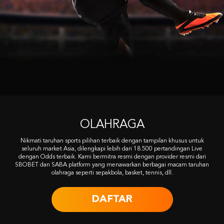
OLAHRAGA
Nikmati taruhan sports pilihan terbaik dengan tampilan khusus untuk
seluruh market Asia, dilengkapi lebih dari 18.500 pertandingan Live
dengan Odds terbaik. Kami bermitra resmi dengan provider resmi dari
SBOBET dan SABA platform yang menawarkan berbagai macam taruhan
olahraga seperti sepakbola, basket, tennis, dll.
DAFTAR