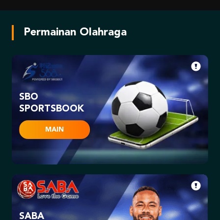
Permainan Olahraga
SBO
SPORTSBOOK
MAIN
SABA