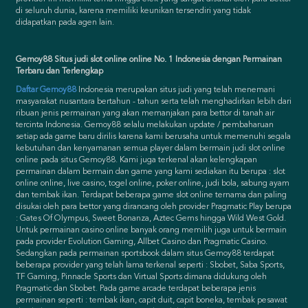
di seluruh dunia, karena memiliki keunikan tersendiri yang tidak
didapatkan pada agen lain.
Gemoy88 Situs judi slot online online No. 1 Indonesia dengan Permainan
Terbaru dan Terlengkap
Daftar Gemoy88
Indonesia merupakan situs judi yang telah menemani
masyarakat nusantara bertahun - tahun serta telah menghadirkan lebih dari
ribuan jenis permainan yang akan memanjakan para bettor di tanah air
tercinta Indonesia. Gemoy88 selalu melakukan update / pembaharuan
setiap ada game baru dirilis karena kami berusaha untuk memenuhi segala
kebutuhan dan kenyamanan semua player dalam bermain judi slot online
online pada situs Gemoy88. Kami juga terkenal akan kelengkapan
permainan dalam bermain dan game yang kami sediakan itu berupa : slot
online online, live casino, togel online, poker online, judi bola, sabung ayam
dan tembak ikan. Terdapat beberapa game slot online ternama dan paling
disukai oleh para bettor yang dirancang oleh provider Pragmatic Play berupa
: Gates Of Olympus, Sweet Bonanza, Aztec Gems hingga Wild West Gold.
Untuk permainan casino online banyak orang memilih juga untuk bermain
pada provider Evolution Gaming, Allbet Casino dan Pragmatic Casino.
Sedangkan pada permainan sportsbook dalam situs Gemoy88 terdapat
beberapa provider yang telah lama terkenal seperti : Sbobet, Saba Sports,
TF Gaming, Pinnacle Sports dan Virtual Sports dimana didukung oleh
Pragmatic dan Sbobet. Pada game arcade terdapat beberapa jenis
permainan seperti : tembak ikan, capit duit, capit boneka, tembak pesawat