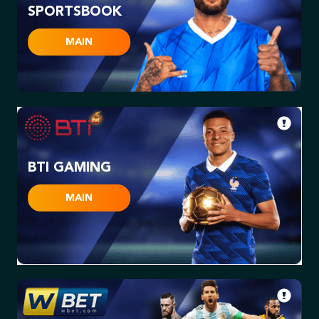
SPORTSBOOK
MAIN
BTI GAMING
MAIN