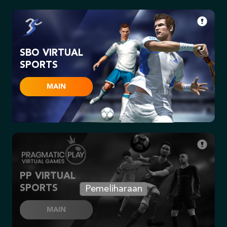
SBO VIRTUAL
SPORTS
MAIN
PP VIRTUAL
SPORTS
MAIN