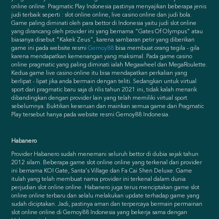
online online. Pragmatic Play Indonesia pastinya menyajikan beberapa jenis
judi terbaik seperti : slot online online, live casino online dan judi bola.
Game paling diminati oleh para bettor di Indonesia yaitu judi slot online
yang dirancang oleh provider ini yang bernama "Gates Of Olympus" atau
biasanya disebut "Kakek Zeus", karena sambaran petir yang diberikan
game ini pada website resmi
Gemoy88
bisa membuat orang tegila - gila
karena mendapatkan kemenangan yang maksimal. Pada game casino
online pragmatic yang paling diminati ialah Megawheel dan MegaRoulette.
Kedua game live casino online itu bisa mendapatkan perkalian yang
berlipat - lipat jika anda bermain dengan teliti. Sedangkan untuk virtual
sport dari pragmatic baru saja di rilis tahun 2021 ini, tidak kalah menarik
dibandingkan dengan provider lain yang telah memiliki virtual sport
sebelumnya. Buktikan keseruan dan mainkan semua game dari Pragmatic
Play tersebut hanya pada website resmi Gemoy88 Indonesia.
Habanero
Provider Habanero sudah menemani seluruh bettor di dubia sejak tahun
2012 silam. Beberapa game slot online online yang terkenal dari provider
ini bernama KOI Gate, Santa's Village dan Fa Cai Shen Deluxe. Game
itulah yang telah membuat nama provider ini terkenal dalam dunia
perjudian slot online online. Habanero juga terus menciptakan game slot
online online terbaru dan selalu melakukan update terhadap game yang
sudah diciptakan. Jadi, pastinya aman dan terpercaya bermain permainan
slot online online di Gemoy88 Indonesia yang bekerja sama dengan