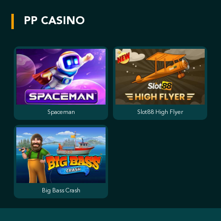
PP CASINO
Spaceman
Slot88 High Flyer
Big Bass Crash