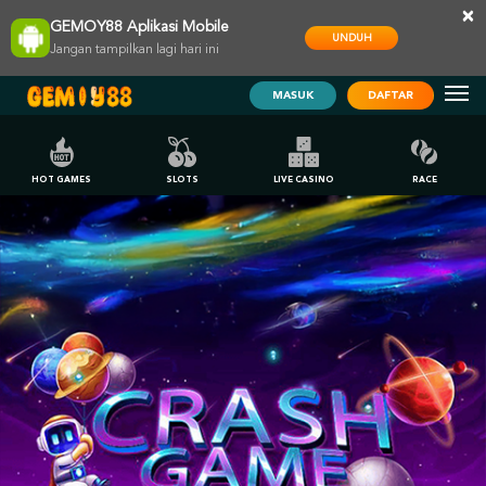
×
GEMOY88 Aplikasi Mobile
UNDUH
Jangan tampilkan lagi hari ini
MASUK
DAFTAR
HOT GAMES
SLOTS
LIVE CASINO
RACE