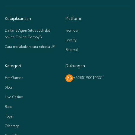
Kebijaksanaan
Platform
Daftar 8 Agen Situs Judi slot
Promosi
online Online Gemoy8
Loyalty
Cara melakukan cara rahasia JP!
Referral
Kategori
Dukungan
Hot Games
+6285190010331
Slots
Live Casino
Race
Togel
Olahraga