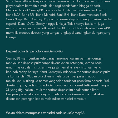
Situs Gemoy88 tentunya akan selalu memberikan kemudahan untuk para
player dalam bermain dimulai dari segi pendaftaran hingga deposit.
Metode deposit Gemoy88 Indonesia terdiri dari semua jenis bank yaitu :
Bank BCA, Bank BRI, Bank Mandiri, Bank BNI, Bank Danamon dan Bank
Cimb Niaga. Kami Gemoy88 juga menerima deposit menggunakan Ewallet
seperti : Dana, OVO, Gopay hingga Linkaja. Tidak hanya itu, kami juga
menerima deposit pulsa Telkomsel dan XL. Terbukti sudah situs Gemoy88
memiliki metode deposit yang sangat lengkap dibandingkan dengan yang
lainnya.
Deposit pulsa tanpa potongan Gemoy88
Gemoy88 memberikan keleluasaan member dalam bermain dengan
menyajikan deposit pulsa tanpa dikenakanan potongan, karena pada
umumnya di dalam situs lainnya pasti memiliki rate / hitungan yang
berubah setiap harinya. Kami Gemoy88 Indonesia menerima deposit pulsa
Telkomsel dan XL dan bisa dikirim melalui transfer pulsa maupun
melakukan isi ulang ke nomor yang telah terdapat pada form deposit. Perlu
diketahui juga, pada situs judi Gemoy88, nomor ponsel Telkomsel maupun
XL yang digunakan untuk menerima deposit itu tidak pernah limit.
Langsung saja daftar dan deposit melalui pulsa karena anda tidak akan
dikenakan potongan ketika melakukan transaksi tersebut.
Waktu dalam memproses transaksi pada situs Gemoy88