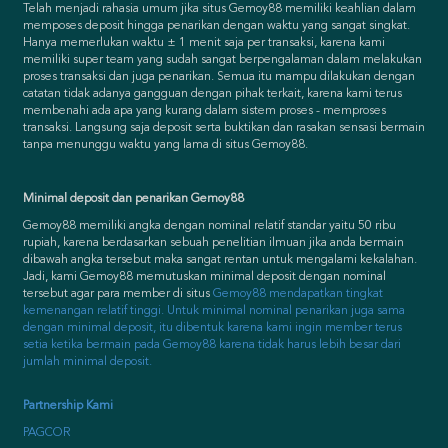
Telah menjadi rahasia umum jika situs Gemoy88 memiliki keahlian dalam
memposes deposit hingga penarikan dengan waktu yang sangat singkat.
Hanya memerlukan waktu ± 1 menit saja per transaksi, karena kami
memiliki super team yang sudah sangat berpengalaman dalam melakukan
proses transaksi dan juga penarikan. Semua itu mampu dilakukan dengan
catatan tidak adanya gangguan dengan pihak terkait, karena kami terus
membenahi ada apa yang kurang dalam sistem proses - memproses
transaksi. Langsung saja deposit serta buktikan dan rasakan sensasi bermain
tanpa menunggu waktu yang lama di situs Gemoy88.
Minimal deposit dan penarikan Gemoy88
Gemoy88 memiliki angka dengan nominal relatif standar yaitu 50 ribu
rupiah, karena berdasarkan sebuah penelitian ilmuan jika anda bermain
dibawah angka tersebut maka sangat rentan untuk mengalami kekalahan.
Jadi, kami Gemoy88 memutuskan minimal deposit dengan nominal
tersebut agar para member di situs
Gemoy88
mendapatkan tingkat
kemenangan relatif tinggi. Untuk minimal nominal penarikan juga sama
dengan minimal deposit, itu dibentuk karena kami ingin member terus
setia ketika bermain pada Gemoy88 karena tidak harus lebih besar dari
jumlah minimal deposit.
Partnership Kami
PAGCOR