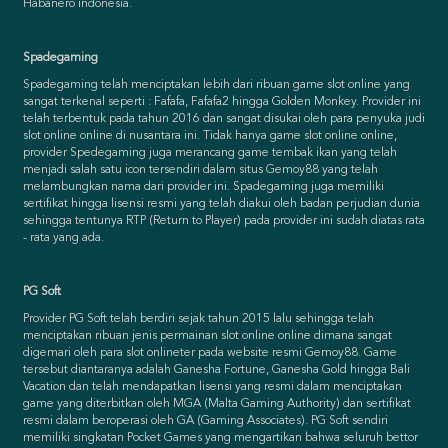
Habanero indonesia.
Spadegaming
Spadegaming telah menciptakan lebih dari ribuan game slot online yang
sangat terkenal seperti : Fafafa, Fafafa2 hingga Golden Monkey. Provider ini
telah terbentuk pada tahun 2016 dan sangat disukai oleh para penyuka judi
slot online online di nusantara ini. Tidak hanya game slot online online,
provider Spedegaming juga merancang game tembak ikan yang telah
menjadi salah satu icon tersendiri dalam situs Gemoy88 yang telah
melambungkan nama dari provider ini. Spadegaming juga memiliki
sertifikat hingga lisensi resmi yang telah diakui oleh badan perjudian dunia
sehingga tentunya RTP (Return to Player) pada provider ini sudah diatas rata
- rata yang ada.
PG Soft
Provider PG Soft telah berdiri sejak tahun 2015 lalu sehingga telah
menciptakan ribuan jenis permainan slot online online dimana sangat
digemari oleh para slot onlineter pada website resmi Gemoy88. Game
tersebut diantaranya adalah Ganesha Fortune, Ganesha Gold hingga Bali
Vacation dan telah mendapatkan lisensi yang resmi dalam menciptakan
game yang diterbitkan oleh MGA (Malta Gaming Authority) dan sertifikat
resmi dalam beroperasi oleh GA (Gaming Associates). PG Soft sendiri
memiliki singkatan Pocket Games yang mengartikan bahwa seluruh bettor