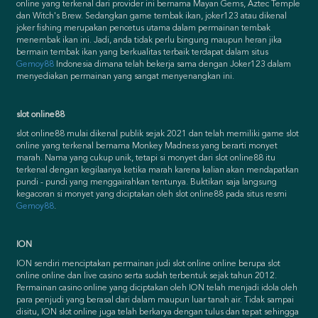
online yang terkenal dari provider ini bernama Mayan Gems, Aztec Temple
dan Witch's Brew. Sedangkan game tembak ikan, joker123 atau dikenal
joker fishing merupakan pencetus utama dalam permainan tembak
menembak ikan ini. Jadi, anda tidak perlu bingung maupun heran jika
bermain tembak ikan yang berkualitas terbaik terdapat dalam situs
Gemoy88
Indonesia dimana telah bekerja sama dengan Joker123 dalam
menyediakan permainan yang sangat menyenangkan ini.
slot online88
slot online88 mulai dikenal publik sejak 2021 dan telah memiliki game slot
online yang terkenal bernama Monkey Madness yang berarti monyet
marah. Nama yang cukup unik, tetapi si monyet dari slot online88 itu
terkenal dengan kegilaanya ketika marah karena kalian akan mendapatkan
pundi - pundi yang menggairahkan tentunya. Buktikan saja langsung
kegacoran si monyet yang diciptakan oleh slot online88 pada situs resmi
Gemoy88
.
ION
ION sendiri menciptakan permainan judi slot online online berupa slot
online online dan live casino serta sudah terbentuk sejak tahun 2012.
Permainan casino online yang diciptakan oleh ION telah menjadi idola oleh
para penjudi yang berasal dari dalam maupun luar tanah air. Tidak sampai
disitu, ION slot online juga telah berkarya dengan tulus dan tepat sehingga