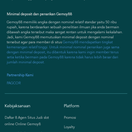
Minimal deposit dan penarikan Gemoy88
Gemoy88 memiliki angka dengan nominal relatif standar yaitu 50 ribu
rupiah, karena berdasarkan sebuah penelitian ilmuan jika anda bermain
dibawah angka tersebut maka sangat rentan untuk mengalami kekalahan.
Jadi, kami Gemoy88 memutuskan minimal deposit dengan nominal
tersebut agar para member di situs
Gemoy88
mendapatkan tingkat
kemenangan relatif tinggi. Untuk minimal nominal penarikan juga sama
dengan minimal deposit, itu dibentuk karena kami ingin member terus
setia ketika bermain pada Gemoy88 karena tidak harus lebih besar dari
jumlah minimal deposit.
Partnership Kami
PAGCOR
Kebijaksanaan
Platform
Daftar 8 Agen Situs Judi slot
Promosi
online Online Gemoy8
Loyalty