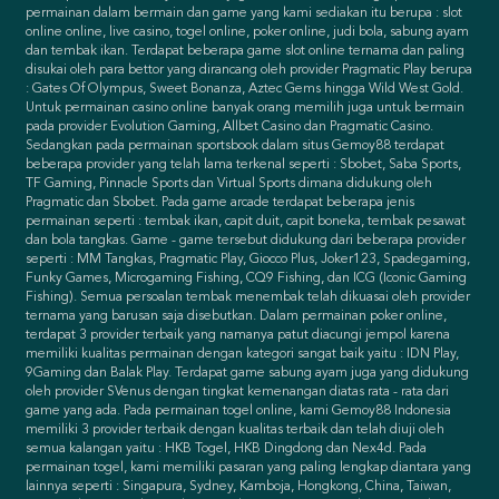
permainan dalam bermain dan game yang kami sediakan itu berupa : slot
online online, live casino, togel online, poker online, judi bola, sabung ayam
dan tembak ikan. Terdapat beberapa game slot online ternama dan paling
disukai oleh para bettor yang dirancang oleh provider Pragmatic Play berupa
: Gates Of Olympus, Sweet Bonanza, Aztec Gems hingga Wild West Gold.
Untuk permainan casino online banyak orang memilih juga untuk bermain
pada provider Evolution Gaming, Allbet Casino dan Pragmatic Casino.
Sedangkan pada permainan sportsbook dalam situs Gemoy88 terdapat
beberapa provider yang telah lama terkenal seperti : Sbobet, Saba Sports,
TF Gaming, Pinnacle Sports dan Virtual Sports dimana didukung oleh
Pragmatic dan Sbobet. Pada game arcade terdapat beberapa jenis
permainan seperti : tembak ikan, capit duit, capit boneka, tembak pesawat
dan bola tangkas. Game - game tersebut didukung dari beberapa provider
seperti : MM Tangkas, Pragmatic Play, Giocco Plus, Joker123, Spadegaming,
Funky Games, Microgaming Fishing, CQ9 Fishing, dan ICG (Iconic Gaming
Fishing). Semua persoalan tembak menembak telah dikuasai oleh provider
ternama yang barusan saja disebutkan. Dalam permainan poker online,
terdapat 3 provider terbaik yang namanya patut diacungi jempol karena
memiliki kualitas permainan dengan kategori sangat baik yaitu : IDN Play,
9Gaming dan Balak Play. Terdapat game sabung ayam juga yang didukung
oleh provider SVenus dengan tingkat kemenangan diatas rata - rata dari
game yang ada. Pada permainan togel online, kami Gemoy88 Indonesia
memiliki 3 provider terbaik dengan kualitas terbaik dan telah diuji oleh
semua kalangan yaitu : HKB Togel, HKB Dingdong dan Nex4d. Pada
permainan togel, kami memiliki pasaran yang paling lengkap diantara yang
lainnya seperti : Singapura, Sydney, Kamboja, Hongkong, China, Taiwan,