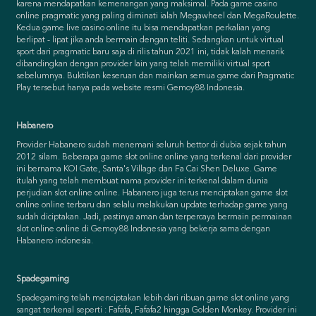
karena mendapatkan kemenangan yang maksimal. Pada game casino
online pragmatic yang paling diminati ialah Megawheel dan MegaRoulette.
Kedua game live casino online itu bisa mendapatkan perkalian yang
berlipat - lipat jika anda bermain dengan teliti. Sedangkan untuk virtual
sport dari pragmatic baru saja di rilis tahun 2021 ini, tidak kalah menarik
dibandingkan dengan provider lain yang telah memiliki virtual sport
sebelumnya. Buktikan keseruan dan mainkan semua game dari Pragmatic
Play tersebut hanya pada website resmi Gemoy88 Indonesia.
Habanero
Provider Habanero sudah menemani seluruh bettor di dubia sejak tahun
2012 silam. Beberapa game slot online online yang terkenal dari provider
ini bernama KOI Gate, Santa's Village dan Fa Cai Shen Deluxe. Game
itulah yang telah membuat nama provider ini terkenal dalam dunia
perjudian slot online online. Habanero juga terus menciptakan game slot
online online terbaru dan selalu melakukan update terhadap game yang
sudah diciptakan. Jadi, pastinya aman dan terpercaya bermain permainan
slot online online di Gemoy88 Indonesia yang bekerja sama dengan
Habanero indonesia.
Spadegaming
Spadegaming telah menciptakan lebih dari ribuan game slot online yang
sangat terkenal seperti : Fafafa, Fafafa2 hingga Golden Monkey. Provider ini