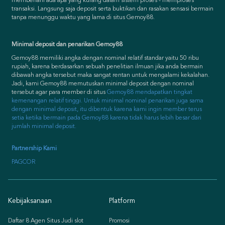
membenahi ada apa yang kurang dalam sistem proses - memproses
transaksi. Langsung saja deposit serta buktikan dan rasakan sensasi bermain
tanpa menunggu waktu yang lama di situs Gemoy88.
Minimal deposit dan penarikan Gemoy88
Gemoy88 memiliki angka dengan nominal relatif standar yaitu 50 ribu
rupiah, karena berdasarkan sebuah penelitian ilmuan jika anda bermain
dibawah angka tersebut maka sangat rentan untuk mengalami kekalahan.
Jadi, kami Gemoy88 memutuskan minimal deposit dengan nominal
tersebut agar para member di situs
Gemoy88
mendapatkan tingkat
kemenangan relatif tinggi. Untuk minimal nominal penarikan juga sama
dengan minimal deposit, itu dibentuk karena kami ingin member terus
setia ketika bermain pada Gemoy88 karena tidak harus lebih besar dari
jumlah minimal deposit.
Partnership Kami
PAGCOR
Kebijaksanaan
Platform
Daftar 8 Agen Situs Judi slot
Promosi