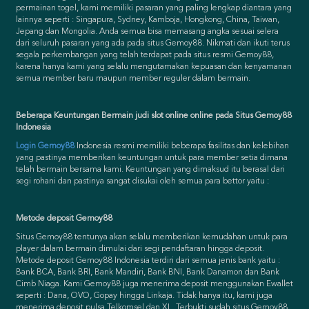
permainan togel, kami memiliki pasaran yang paling lengkap diantara yang
lainnya seperti : Singapura, Sydney, Kamboja, Hongkong, China, Taiwan,
Jepang dan Mongolia. Anda semua bisa memasang angka sesuai selera
dari seluruh pasaran yang ada pada situs Gemoy88. Nikmati dan ikuti terus
segala perkembangan yang telah terdapat pada situs resmi Gemoy88,
karena hanya kami yang selalu mengutamakan kepuasan dan kenyamanan
semua member baru maupun member reguler dalam bermain.
Beberapa Keuntungan Bermain judi slot online online pada Situs Gemoy88
Indonesia
Login Gemoy88
Indonesia resmi memiliki beberapa fasilitas dan kelebihan
yang pastinya memberikan keuntungan untuk para member setia dimana
telah bermain bersama kami. Keuntungan yang dimaksud itu berasal dari
segi rohani dan pastinya sangat disukai oleh semua para bettor yaitu :
Metode deposit Gemoy88
Situs Gemoy88 tentunya akan selalu memberikan kemudahan untuk para
player dalam bermain dimulai dari segi pendaftaran hingga deposit.
Metode deposit Gemoy88 Indonesia terdiri dari semua jenis bank yaitu :
Bank BCA, Bank BRI, Bank Mandiri, Bank BNI, Bank Danamon dan Bank
Cimb Niaga. Kami Gemoy88 juga menerima deposit menggunakan Ewallet
seperti : Dana, OVO, Gopay hingga Linkaja. Tidak hanya itu, kami juga
menerima deposit pulsa Telkomsel dan XL. Terbukti sudah situs Gemoy88