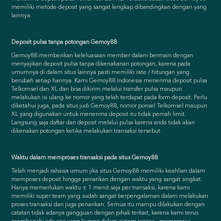
memiliki metode deposit yang sangat lengkap dibandingkan dengan yang
lainnya.
Deposit pulsa tanpa potongan Gemoy88
Gemoy88 memberikan keleluasaan member dalam bermain dengan
menyajikan deposit pulsa tanpa dikenakanan potongan, karena pada
umumnya di dalam situs lainnya pasti memiliki rate / hitungan yang
berubah setiap harinya. Kami Gemoy88 Indonesia menerima deposit pulsa
Telkomsel dan XL dan bisa dikirim melalui transfer pulsa maupun
melakukan isi ulang ke nomor yang telah terdapat pada form deposit. Perlu
diketahui juga, pada situs judi Gemoy88, nomor ponsel Telkomsel maupun
XL yang digunakan untuk menerima deposit itu tidak pernah limit.
Langsung saja daftar dan deposit melalui pulsa karena anda tidak akan
dikenakan potongan ketika melakukan transaksi tersebut.
Waktu dalam memproses transaksi pada situs Gemoy88
Telah menjadi rahasia umum jika situs Gemoy88 memiliki keahlian dalam
memposes deposit hingga penarikan dengan waktu yang sangat singkat.
Hanya memerlukan waktu ± 1 menit saja per transaksi, karena kami
memiliki super team yang sudah sangat berpengalaman dalam melakukan
proses transaksi dan juga penarikan. Semua itu mampu dilakukan dengan
catatan tidak adanya gangguan dengan pihak terkait, karena kami terus