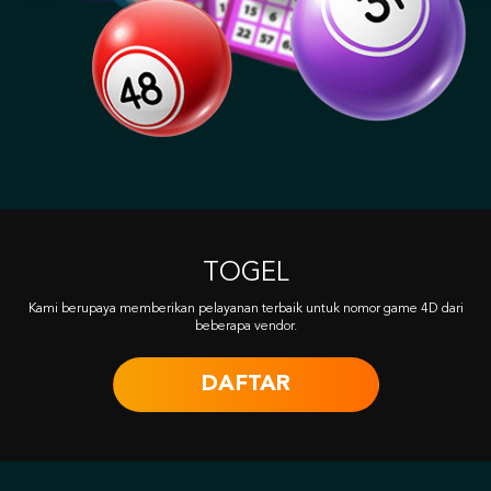
TOGEL
Kami berupaya memberikan pelayanan terbaik untuk nomor game 4D dari
beberapa vendor.
DAFTAR