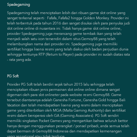
Spadegaming
Spadegaming telah menciptakan lebih dari ribuan game slot online yang
sangat terkenal seperti : Fafafa, Fafafa2 hingga Golden Monkey. Provider ini
telah terbentuk pada tahun 2016 dan sangat disukai oleh para penyuka judi
slot online online di nusantara ini. Tidak hanya game slot online online,
provider Spedegaming juga merancang game tembak ikan yang telah
menjadi salah satu icon tersendiri dalam situs Gemoy88 yang telah
melambungkan nama dari provider ini. Spadegaming juga memiliki
sertifikat hingga lisensi resmi yang telah diakui oleh badan perjudian dunia
sehingga tentunya RTP (Return to Player) pada provider ini sudah diatas rata
- rata yang ada.
PG Soft
Provider PG Soft telah berdiri sejak tahun 2015 lalu sehingga telah
menciptakan ribuan jenis permainan slot online online dimana sangat
digemari oleh para slot onlineter pada website resmi Gemoy88. Game
tersebut diantaranya adalah Ganesha Fortune, Ganesha Gold hingga Bali
Vacation dan telah mendapatkan lisensi yang resmi dalam menciptakan
game yang diterbitkan oleh MGA (Malta Gaming Authority) dan sertifikat
resmi dalam beroperasi oleh GA (Gaming Associates). PG Soft sendiri
memiliki singkatan Pocket Games yang mengartikan bahwa seluruh bettor
hanya dengan menggunakan perangkat / ponsel pribadi, anda semua telah
dapat bermain di Gemoy88 Indonesia dan mendapatkan kemenangan
yang sensational atau tidak terduga.