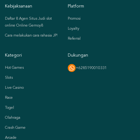
Kebijaksanaan
Platform
Daftar 8 Agen Situs Judi slot
Promosi
online Online Gemoy8
Loyalty
Cara melakukan cara rahasia JP!
Referral
Kategori
Dukungan
Hot Games
+6285190010331
Slots
Live Casino
Race
Togel
Olahraga
Crash Game
Arcade