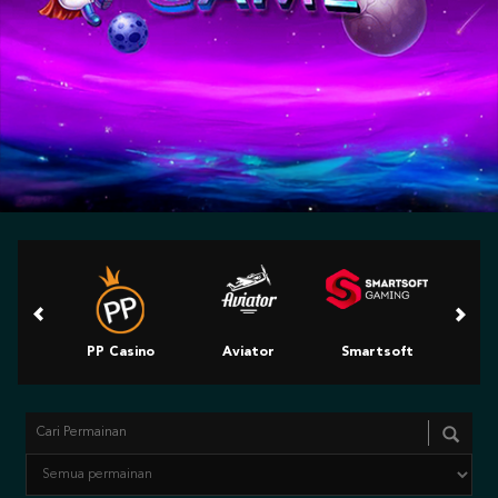
PP Casino
Aviator
Smartsoft
Micr