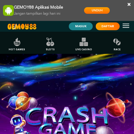
×
GEMOY88 Aplikasi Mobile
UNDUH
Jangan tampilkan lagi hari ini
MASUK
DAFTAR
HOT GAMES
SLOTS
LIVE CASINO
RACE