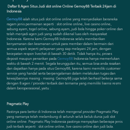
Daftar 8 Agen Situs Judi slot online Online Gemoy88 Terbaik 24jam di
Indonesia
Gemoy88
ialah situs judi slot online online yang menyediakan beraneka
ragam jenis permainan seperti : slot online online, live casino online,
sabung ayam, togel online, sabung ayam, judi bola hingga poker online dan
telah menjadi agen judi yang sudah dikenal luas oleh masyarakat
Indonesia. Karena kami Gemoy88 Indonesia selalu memberikan
kenyamanan dan keamanan untuk para member dalam bermain dari
semua aspek seperti pelayanan yang siap melayani 24 jam, dengan
kecepatan respon livechat di bawah 30 detik. Tidak hanya itu, proses
deposit maupun penarikan pada
Gemoy88
Indonesia hanya memerlukan
waktu di bawah 2 menit. Segala keunggulan itu, semua bisa anda rasakan
dan dapatkan hanya pada situs Gemoy88, karena kami memiliki customer
service yang handal serta berpengalaman dalam melakukan tugas dan
kewajibannya masing - masing. Gemoy88 juga telah berhasil bekerja sama
dengan 8 agen / provider terbaik dan ternama yang memiliki lisensi resmi
dalam beroperasional, yaitu :
Pragmatic Play
Pastinya para bettor di Indonesia telah mengenal provider Pragmatic Play
yang namanya telah melambung di seluruh seluk beluk dunia judi slot
online online. Pragmatic Play Indonesia pastinya menyajikan beberapa jenis
judi terbaik seperti : slot online online, live casino online dan judi bola.