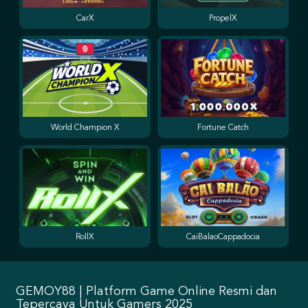
CarX
PropelX
World Champion X
Fortune Catch
RollX
CaiBalaoCappadocia
GEMOY88 | Platform Game Online Resmi dan
Tepercaya Untuk Gamers 2025