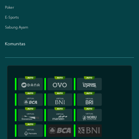
Poker
E-Sports
Sabung Ayam
Komunitas